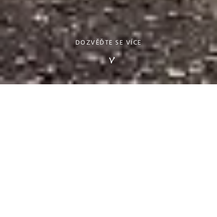
DOZVĚĎTE SE VÍCE
Víno
VINAŘSTVÍ BENDOVKA NABÍZÍ DVĚ 
TRADIČNÍ ODRŮDY ČESKÝCH 
ZEMSKÝCH VÍN.
BÍLÉ SUCHÉ Z ODRŮDY RULANDSKÉ 
BÍLÉ ZAUJME SVĚŽÍ AROMATIKOU A 
HARMONICKOU KYSELINKOU.
ČERVENÉ SUCHÉ Z ODRŮDY 
RULANDSKÉ MODRÉ PŘINÁŠÍ PLNOU, 